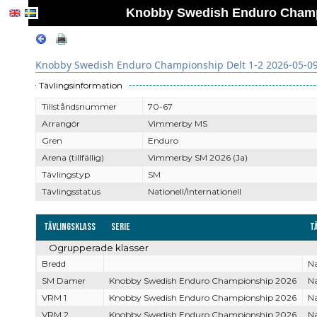
Knobby Swedish Enduro Champio
Knobby Swedish Enduro Championship Delt 1-2 2026-05-09 
Tävlingsinformation
Tillståndsnummer
70-67
Arrangör
Vimmerby MS
Gren
Enduro
Arena (tillfällig)
Vimmerby SM 2026 (Ja)
Tävlingstyp
SM
Tävlingsstatus
Nationell/Internationell
Tävlingsklass
Serie
T
Ogrupperade klasser
Bredd
Na
SM Damer
Knobby Swedish Enduro Championship 2026
Na
VRM 1
Knobby Swedish Enduro Championship 2026
Na
VRM 2
Knobby Swedish Enduro Championship 2026
Na