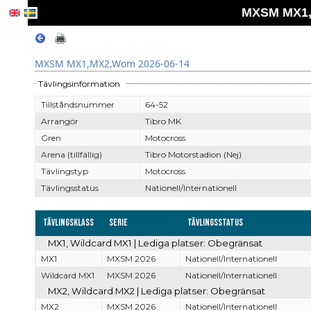
MXSM MX1,
MXSM MX1,MX2,Wom 2026-06-14
Tävlingsinformation
Tillståndsnummer
64-52
Arrangör
Tibro MK
Gren
Motocross
Arena (tillfällig)
Tibro Motorstadion (Nej)
Tävlingstyp
Motocross
Tävlingsstatus
Nationell/Internationell
Tävlingsklass
Serie
Tävlingsstatus
MX1, Wildcard MX1 | Lediga platser: Obegränsat
MX1
MXSM 2026
Nationell/Internationell
Wildcard MX1
MXSM 2026
Nationell/Internationell
MX2, Wildcard MX2 | Lediga platser: Obegränsat
MX2
MXSM 2026
Nationell/Internationell