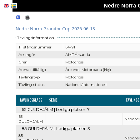
Nedre Norra 
Nedre Norra Granitor Cup 2026-06-13
Tävlingsinformation
Tillståndsnummer
64-91
Arrangör
AMF Årsunda
Gren
Motocross
Arena (tillfällig)
Årsunda Motorbana (Nej)
Tävlingstyp
Motocross
Tävlingsstatus
Nationell/Internationell
Tävlingsklass
Serie
Tävlings
65 GULDHJÄLM | Lediga platser: 7
65
Nationel
GULDHJÄLM
85 GULDHJÄLM | Lediga platser: 3
85
Nationel