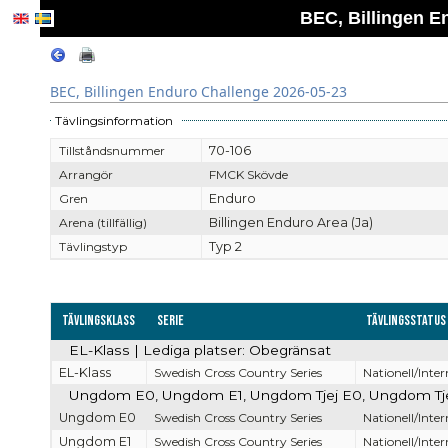
BEC, Billingen E
BEC, Billingen Enduro Challenge 2026-05-23
Tävlingsinformation
Tillståndsnummer
70-106
Arrangör
FMCK Skövde
Gren
Enduro
Arena (tillfällig)
Billingen Enduro Area (Ja)
Tävlingstyp
Typ 2
Tävlingsklass
Serie
Tävlingsstatus
EL-Klass | Lediga platser: Obegränsat
EL-Klass
Swedish Cross Country Series
Nationell/Inter
Ungdom E0, Ungdom E1, Ungdom Tjej E0, Ungdom Tjej 
Ungdom E0
Swedish Cross Country Series
Nationell/Inter
Ungdom E1
Swedish Cross Country Series
Nationell/Inter