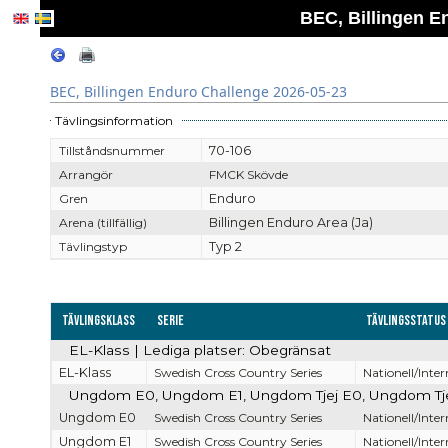
BEC, Billingen E
BEC, Billingen Enduro Challenge 2026-05-23
Tävlingsinformation
Tillståndsnummer
70-106
Arrangör
FMCK Skövde
Gren
Enduro
Arena (tillfällig)
Billingen Enduro Area (Ja)
Tävlingstyp
Typ 2
Tävlingsklass
Serie
Tävlingsstatus
EL-Klass | Lediga platser: Obegränsat
EL-Klass
Swedish Cross Country Series
Nationell/Inter
Ungdom E0, Ungdom E1, Ungdom Tjej E0, Ungdom Tjej 
Ungdom E0
Swedish Cross Country Series
Nationell/Inter
Ungdom E1
Swedish Cross Country Series
Nationell/Inter