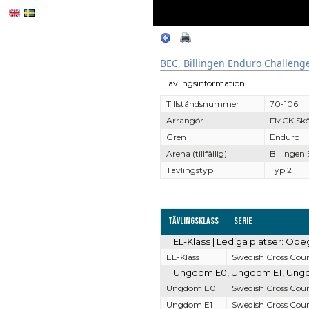
BEC, Billingen Enduro Challeng
Tävlingsinformation
Tillståndsnummer
70-106
Arrangör
FMCK Sk
Gren
Enduro
Arena (tillfällig)
Billingen
Tävlingstyp
Typ 2
Tävlingsklass
Serie
EL-Klass | Lediga platser: Obe
EL-Klass
Swedish Cross Coun
Ungdom E0, Ungdom E1, Ungdom
Ungdom E0
Swedish Cross Coun
Ungdom E1
Swedish Cross Coun