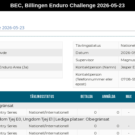
BEC, Billingen Enduro Challenge 2026-05-23
e 2026-05-23
Tävlingsstatus
Nationel
övde
Datum
2026-0
Supervisor
Magnus 
 Enduro Area (Ja)
Kontaktperson (Namn)
Jesper E
Kontaktperson
(Telefonnummer eller
0708-5
epost)
Tävlingsstatus
Betalda
Anmälda
Max
gränsat
try Series
Nationell/Internationell
0
0
-
 Tjej E0, Ungdom Tjej E1 | Lediga platser: Obegränsat
try Series
Nationell/Internationell
0
0
-
try Series
Nationell/Internationell
0
0
-