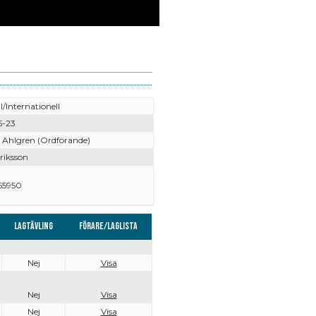
l/Internationell
5-23
Ahlgren (Ordförande)
riksson
55950
Lagtävling
Förare/Laglista
Nej
Visa
Nej
Visa
Nej
Visa