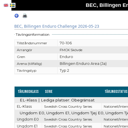
BEC, Billingen E
BEC, Billingen Enduro Challenge 2026-05-23
Tävlingsinformation
Tillståndsnummer
70-106
Arrangör
FMCK Skövde
Gren
Enduro
Arena (tillfällig)
Billingen Enduro Area (Ja)
Tävlingstyp
Typ 2
Tävlingsklass
Serie
Tävlingsstatus
EL-Klass | Lediga platser: Obegränsat
EL-Klass
Swedish Cross Country Series
Nationell/Inter
Ungdom E0, Ungdom E1, Ungdom Tjej E0, Ungdom Tjej 
Ungdom E0
Swedish Cross Country Series
Nationell/Inter
Ungdom E1
Swedish Cross Country Series
Nationell/Inter