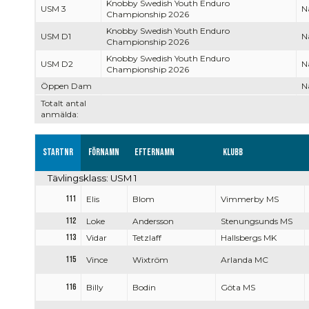
Knobby Swedish Youth Enduro
USM 3
Na
Championship 2026
Knobby Swedish Youth Enduro
USM D1
Na
Championship 2026
Knobby Swedish Youth Enduro
USM D2
Na
Championship 2026
Öppen Dam
Na
Totalt antal
anmälda:
Startnr
Förnamn
Efternamn
Klubb
Tävlingsklass: USM 1
111
Elis
Blom
Vimmerby MS
112
Loke
Andersson
Stenungsunds MS
113
Vidar
Tetzlaff
Hallsbergs MK
115
Vince
Wixtröm
Arlanda MC
116
Billy
Bodin
Göta MS