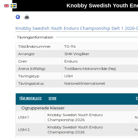
Knobby Swedish Youth End
Knobby Swedish Youth Enduro Championship Delt 1 2026-
Tävlingsinformation
Tillståndsnummer
70-114
Arrangör
SMK Vingåker
Gren
Enduro
Arena (tillfällig)
Trollåsens Motorområde (Nej)
Tävlingstyp
USM
Tävlingsstatus
Nationell/Internationell
Tävlingsklass
Serie
T
Ogrupperade klasser
Knobby Swedish Youth Enduro
USM 1
Na
Championship 2026
Knobby Swedish Youth Enduro
USM 2
Na
Championship 2026