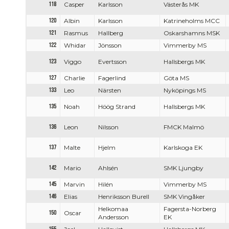
118
Casper
Karlsson
Västerås MK
120
Albin
Karlsson
Katrineholms MCC
121
Rasmus
Hallberg
Oskarshamns MSK
122
Whidar
Jönsson
Vimmerby MS
123
Viggo
Evertsson
Hallsbergs MK
127
Charlie
Fagerlind
Göta MS
133
Leo
Närsten
Nyköpings MS
135
Noah
Höög Strand
Hallsbergs MK
136
Leon
Nilsson
FMCK Malmö
137
Malte
Hjelm
Karlskoga EK
142
Mario
Ahlsén
SMK Ljungby
145
Marvin
Hilén
Vimmerby MS
146
Elias
Henriksson Burell
SMK Vingåker
Helkomaa
Fagersta-Norberg
150
Oscar
Andersson
EK