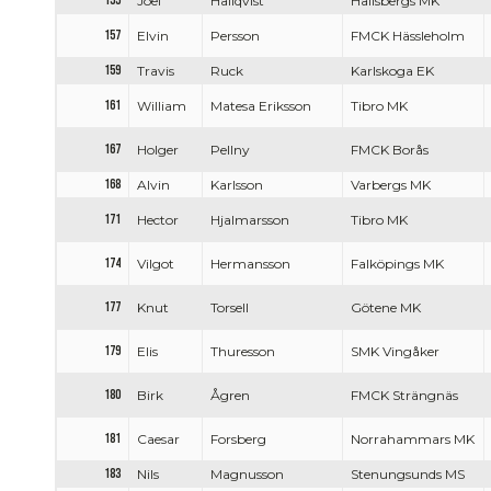
155
Joel
Hallqvist
Hallsbergs MK
157
Elvin
Persson
FMCK Hässleholm
159
Travis
Ruck
Karlskoga EK
161
William
Matesa Eriksson
Tibro MK
167
Holger
Pellny
FMCK Borås
168
Alvin
Karlsson
Varbergs MK
171
Hector
Hjalmarsson
Tibro MK
174
Vilgot
Hermansson
Falköpings MK
177
Knut
Torsell
Götene MK
179
Elis
Thuresson
SMK Vingåker
180
Birk
Ågren
FMCK Strängnäs
181
Caesar
Forsberg
Norrahammars MK
183
Nils
Magnusson
Stenungsunds MS