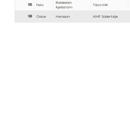
Baldesten
185
Felix
Tibro MK
Kjellström
188
Oskar
Hansson
AMF Södertälje