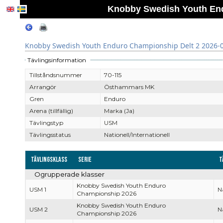
Knobby Swedish Youth End
Knobby Swedish Youth Enduro Championship Delt 2 2026-
Tävlingsinformation
Tillståndsnummer
70-115
Arrangör
Östhammars MK
Gren
Enduro
Arena (tillfällig)
Marka (Ja)
Tävlingstyp
USM
Tävlingsstatus
Nationell/Internationell
Tävlingsklass
Serie
T
Ogrupperade klasser
Knobby Swedish Youth Enduro
USM 1
Na
Championship 2026
Knobby Swedish Youth Enduro
USM 2
Na
Championship 2026