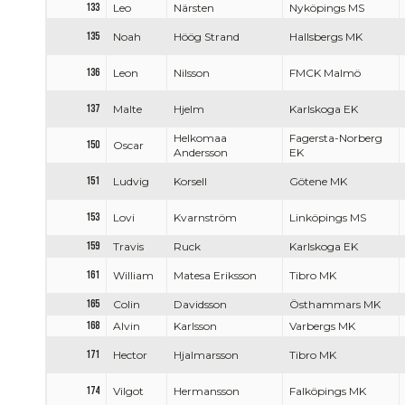
133
Leo
Närsten
Nyköpings MS
135
Noah
Höög Strand
Hallsbergs MK
136
Leon
Nilsson
FMCK Malmö
137
Malte
Hjelm
Karlskoga EK
Helkomaa
Fagersta-Norberg
150
Oscar
Andersson
EK
151
Ludvig
Korsell
Götene MK
153
Lovi
Kvarnström
Linköpings MS
159
Travis
Ruck
Karlskoga EK
161
William
Matesa Eriksson
Tibro MK
165
Colin
Davidsson
Östhammars MK
168
Alvin
Karlsson
Varbergs MK
171
Hector
Hjalmarsson
Tibro MK
174
Vilgot
Hermansson
Falköpings MK