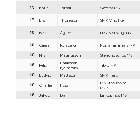
177
Knut
Torsell
Götene MK
179
Elis
Thuresson
SMK Vingåker
180
Birk
Ågren
FMCK Strängnäs
181
Caesar
Forsberg
Norrahammars MK
183
Nils
Magnusson
Stenungsunds MS
Baldesten
185
Felix
Tibro MK
Kjellström
190
Ludvig
Mattsson
SMK Tierp
MX Stockholm
193
Charlie
Huss
MCK
196
Jakob
Dahl
Linköpings MS