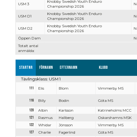
Knobby Swedish Youth Enduro
USM 3
Na
Championship 2026
Knobby Swedish Youth Enduro
USM D1
Na
Championship 2026
Knobby Swedish Youth Enduro
USM D2
Na
Championship 2026
Öppen Dam
Na
Totalt antal
anmälda:
Startnr
Förnamn
Efternamn
Klubb
Tävlingsklass: USM 1
111
Elis
Blom
Vimmerby MS
116
Billy
Bodin
Göta MS
120
Albin
Karlsson
Katrineholms MCC
121
Rasmus
Hallberg
Oskarshamns MSK
122
Whidar
Jönsson
Vimmerby MS
127
Charlie
Fagerlind
Göta MS