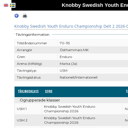
Knobby Swedish Youth End
Knobby Swedish Youth Enduro Championship Delt 2 2026-
Tävlingsinformation
Tillståndsnummer
70-115
Arrangör
Östhammars MK
Gren
Enduro
Arena (tillfällig)
Marka (Ja)
Tävlingstyp
USM
Tävlingsstatus
Nationell/Internationell
Tävlingsklass
Serie
T
Ogrupperade klasser
Knobby Swedish Youth Enduro
USM 1
Na
Championship 2026
Knobby Swedish Youth Enduro
USM 2
Na
Championship 2026