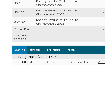
Knobby Swedish Youth Enduro
USM 3
Na
Championship 2026
Knobby Swedish Youth Enduro
USM D1
Na
Championship 2026
Knobby Swedish Youth Enduro
USM D2
Na
Championship 2026
Öppen Dam
Na
Totalt antal
anmälda:
Startnr
Förnamn
Efternamn
Klubb
Tävlingsklass: Öppen Dam
831
Mia
Arrias
FMCK Hässleholm
Visa 