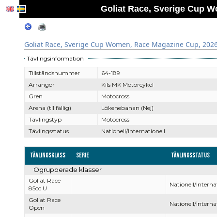
Goliat Race, Sverige Cup 
Goliat Race, Sverige Cup Women, Race Magazine Cup, 202
Tävlingsinformation
Tillståndsnummer
64-189
Arrangör
Kils MK Motorcykel
Gren
Motocross
Arena (tillfällig)
Lökenebanan (Nej)
Tävlingstyp
Motocross
Tävlingsstatus
Nationell/Internationell
Tävlingsklass
Serie
Tävlingsstatus
Ogrupperade klasser
Goliat Race
Nationell/Interna
85cc U
Goliat Race
Nationell/Interna
Open