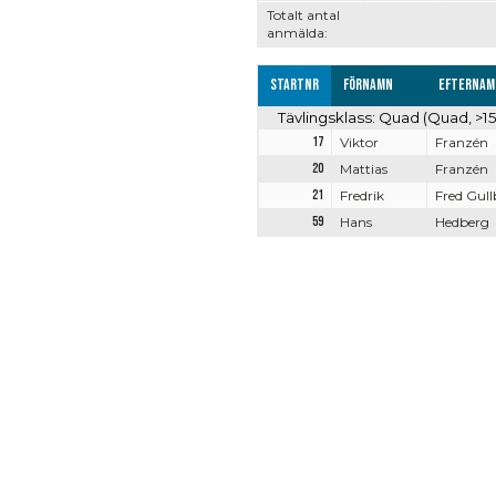
Totalt antal
anmälda:
Startnr
Förnamn
Efternam
Tävlingsklass: Quad (Quad, >15
17
Viktor
Franzén
20
Mattias
Franzén
21
Fredrik
Fred Gull
59
Hans
Hedberg