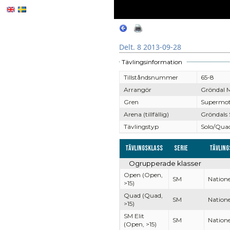
Delt. 8 2013-09-28
Tävlingsinformation
Tillståndsnummer
65-8
Arrangör
Gröndal 
Gren
Supermo
Arena (tillfällig)
Gröndals
Tävlingstyp
Solo/Qua
Tävlingsklass
Serie
Tävling
Ogrupperade klasser
Open (Open,
SM
Natione
>15)
Quad (Quad,
SM
Natione
>15)
SM Elit
SM
Natione
(Open, >15)