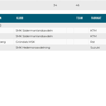
34
46
n
Klubb
Team
Fabrikat
)
SMK Södermanlandsavdeln
KTM
SMK Södermanlandsavdeln
KTM
berg
Gröndals MSK
Rst
SMK Hedemoraavdelning
Suzuki