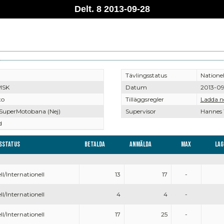
Delt. 8 2013-09-28
Tävlingsstatus
Nationel
MSK
Datum
2013-0
to
Tilläggsregler
Ladda n
 SuperMotobana (Nej)
Supervisor
Hannes 
d
sstatus
Betalda
Anmälda
Max
Lag
ll/Internationell
13
17
-
ll/Internationell
4
4
-
ll/Internationell
17
25
-