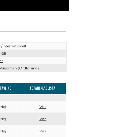
l/Internationell
9-28
er
Westman (Ordförande)
tävling
Förare/Laglista
Nej
Visa
Nej
Visa
Nej
Visa