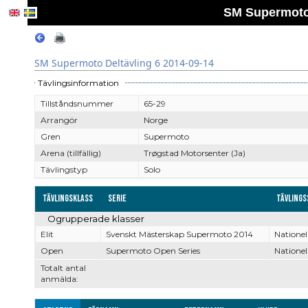
SM Supermoto 
SM Supermoto Deltävling 6 2014-09-14
Tävlingsinformation
Tillståndsnummer
65-29
Arrangör
Norge
Gren
Supermoto
Arena (tillfällig)
Trøgstad Motorsenter (Ja)
Tävlingstyp
Solo
Tävlingsklass
Serie
Tävlings
Ogrupperade klasser
Elit
Svenskt Mästerskap Supermoto 2014
Nationel
Open
Supermoto Open Series
Nationel
Totalt antal
anmälda: