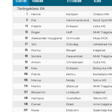
Startnr
Förnamn
Efternamn
Klubb
Tävlingsklass: Elit
1
Henrik
Karlsson
Örebro MK
9
Pär
Hammarstrand
Nord-Syd MK
14
Fredrik
Eriksson
Göta MS
18
Roger
Hoff
NMK Trøgsta
20
Aleksander Haugland
Ormvold
Moss MCK
27
Jon
Grevæg
rakkestad m
55
Ronny
Berget
trøgstad
66
Sondre
Haaverstad
NMK Trøgsta
92
Anton
Christensen
Göta MS
99
Max
Eriksson
Botkyrka MK
100
Patrik
Kerttu
Kortedala M
105
Marius
Notøy
Sotra MX
115
Martin
Østerud
NMK Trøgsta
127
Benjamin
Lindquist
trøgstad
146
Hampus
Gustafson
Teknis MC
148
Daniel
Röed
nmk trøgsta
247
Nicke
Ekström
Södertälje Ka