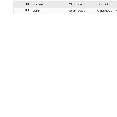
660
Michael
Thomsen
oslo mk
864
John
Stambeck
Ödeshögs M