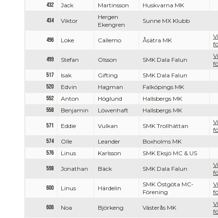
432
Jack
Martinsson
Huskvarna MK
Hergen
434
Viktor
Sunne MX Klubb
Ekengren
V
496
Loke
Callemo
Åsätra MK
f
V
499
Stefan
Olsson
SMK Dala Falun
f
517
Isak
Gifting
SMK Dala Falun
520
Edvin
Hagman
Falköpings MK
552
Anton
Höglund
Hallsbergs MK
558
Benjamin
Löwenhaft
Hallsbergs MK
V
571
Eddie
Vulkan
SMK Trollhättan
f
574
Olle
Leander
Boxholms MK
576
Linus
Karlsson
SMK Eksjö MC & US
V
598
Jonathan
Bäck
SMK Dala Falun
f
SMK Östgöta MC-
V
600
Linus
Härdelin
Förening
f
V
606
Noa
Björkeng
Västerås MK
f