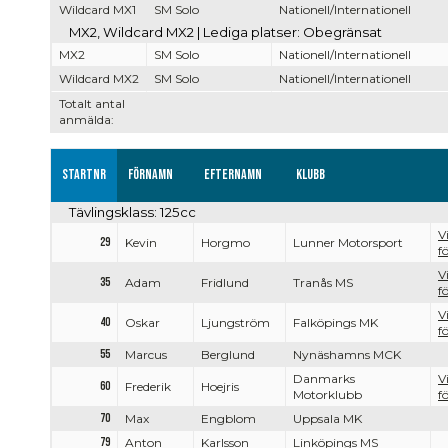
Wildcard MX1
SM Solo
Nationell/Internationell
MX2, Wildcard MX2 | Lediga platser: Obegränsat
MX2
SM Solo
Nationell/Internationell
Wildcard MX2
SM Solo
Nationell/Internationell
Totalt antal
anmälda:
Startnr
Förnamn
Efternamn
Klubb
Tävlingsklass: 125cc
V
29
Kevin
Horgmo
Lunner Motorsport
f
V
35
Adam
Fridlund
Tranås MS
f
V
40
Oskar
Ljungström
Falköpings MK
f
55
Marcus
Berglund
Nynäshamns MCK
Danmarks
V
60
Frederik
Hoejris
Motorklubb
f
70
Max
Engblom
Uppsala MK
79
Anton
Karlsson
Linköpings MS