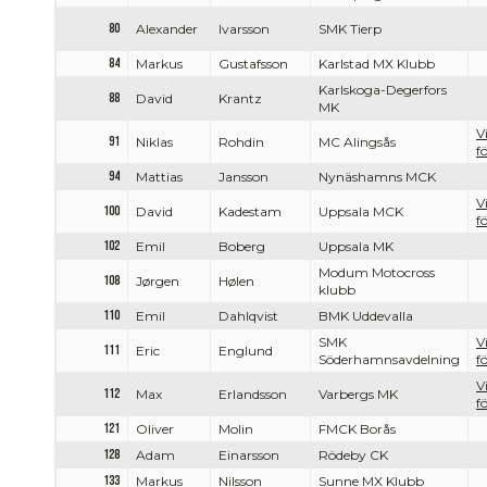
80
Alexander
Ivarsson
SMK Tierp
84
Markus
Gustafsson
Karlstad MX Klubb
Karlskoga-Degerfors
88
David
Krantz
MK
V
91
Niklas
Rohdin
MC Alingsås
f
94
Mattias
Jansson
Nynäshamns MCK
V
100
David
Kadestam
Uppsala MCK
f
102
Emil
Boberg
Uppsala MK
Modum Motocross
108
Jørgen
Hølen
klubb
110
Emil
Dahlqvist
BMK Uddevalla
SMK
V
111
Eric
Englund
Söderhamnsavdelning
f
V
112
Max
Erlandsson
Varbergs MK
f
121
Oliver
Molin
FMCK Borås
128
Adam
Einarsson
Rödeby CK
133
Markus
Nilsson
Sunne MX Klubb