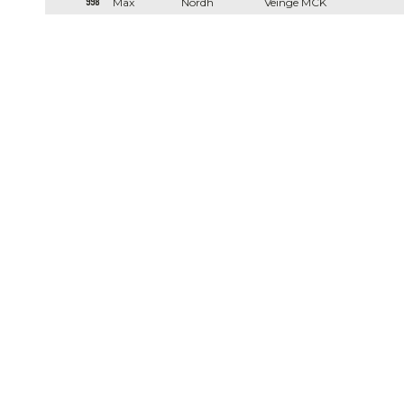
998
Max
Nordh
Veinge MCK