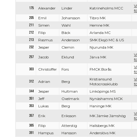
V
175
Alexander
Linder
Katrineholms MCC
f
205
Emil
Johansson
Tibro MK
211
Simen
Wahl
Hemne MK
212
Filip
Bäck
Arlanda MC
213
Rasmus
Andersson
SMK Eksjö MC & US
232
Jesper
Clemin
Njurunda MK
V
257
Jacob
Eklund
Järva MK
f
V
303
Christoffer
Fors
FMCK Borås
f
Kristiansund
V
312
Adrian
Berg
Motocrossklubb
f
344
Jesper
Hultman
Linköpings MS
351
Jeff
Oxelmark
Nynäshamns MCK
353
Lukas
Berg
Haninge MK
V
357
Erik
Eriksson
MK Jämke Jämshög
f
365
Filip
Atterstig
Hallsbergs MK
391
Hampus
Hansson
Anderslövs MK