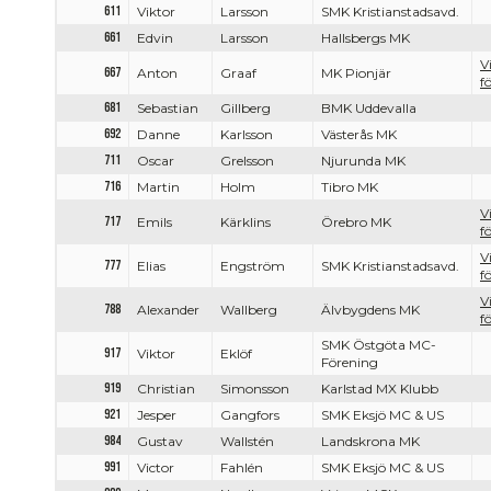
611
Viktor
Larsson
SMK Kristianstadsavd.
661
Edvin
Larsson
Hallsbergs MK
V
667
Anton
Graaf
MK Pionjär
f
681
Sebastian
Gillberg
BMK Uddevalla
692
Danne
Karlsson
Västerås MK
711
Oscar
Grelsson
Njurunda MK
716
Martin
Holm
Tibro MK
V
717
Emils
Kärklins
Örebro MK
f
V
777
Elias
Engström
SMK Kristianstadsavd.
f
V
788
Alexander
Wallberg
Älvbygdens MK
f
SMK Östgöta MC-
917
Viktor
Eklöf
Förening
919
Christian
Simonsson
Karlstad MX Klubb
921
Jesper
Gangfors
SMK Eksjö MC & US
984
Gustav
Wallstén
Landskrona MK
991
Victor
Fahlén
SMK Eksjö MC & US