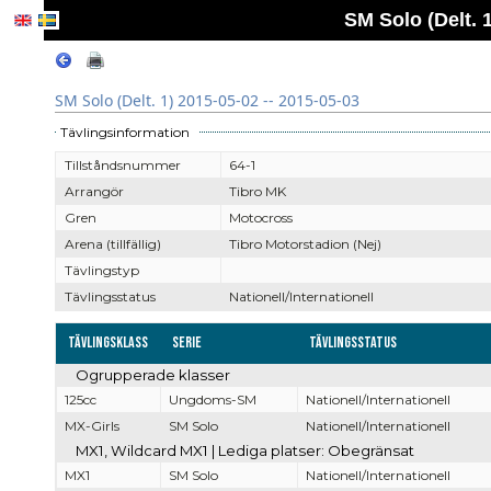
SM Solo (Delt. 1
SM Solo (Delt. 1) 2015-05-02 -- 2015-05-03
Tävlingsinformation
Tillståndsnummer
64-1
Arrangör
Tibro MK
Gren
Motocross
Arena (tillfällig)
Tibro Motorstadion (Nej)
Tävlingstyp
Tävlingsstatus
Nationell/Internationell
Tävlingsklass
Serie
Tävlingsstatus
Ogrupperade klasser
125cc
Ungdoms-SM
Nationell/Internationell
MX-Girls
SM Solo
Nationell/Internationell
MX1, Wildcard MX1 | Lediga platser: Obegränsat
MX1
SM Solo
Nationell/Internationell