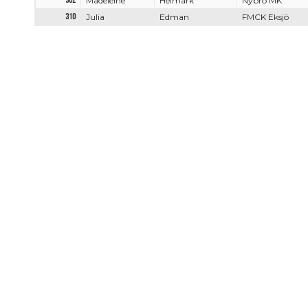
302
Madeleine
Heimark
Nybro MK
310
Julia
Edman
FMCK Eksjö