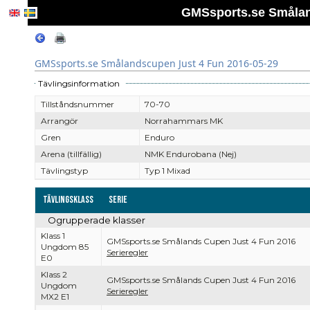
GMSsports.se Smålan
GMSsports.se Smålandscupen Just 4 Fun 2016-05-29
Tävlingsinformation
Tillståndsnummer
70-70
Arrangör
Norrahammars MK
Gren
Enduro
Arena (tillfällig)
NMK Endurobana (Nej)
Tävlingstyp
Typ 1 Mixad
Tävlingsklass
Serie
Ogrupperade klasser
Klass 1
GMSsports.se Smålands Cupen Just 4 Fun 2016
Ungdom 85
Serieregler
E0
Klass 2
GMSsports.se Smålands Cupen Just 4 Fun 2016
Ungdom
Serieregler
MX2 E1