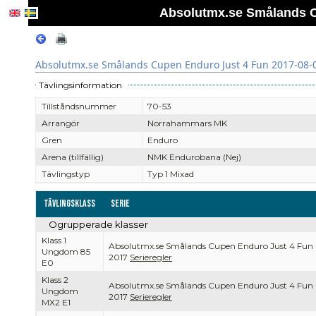
Absolutmx.se Smålands C
Absolutmx.se Smålands Cupen Enduro Just 4 Fun 2017-08-
Tävlingsinformation
Tillståndsnummer
70-53
Arrangör
Norrahammars MK
Gren
Enduro
Arena (tillfällig)
NMK Endurobana (Nej)
Tävlingstyp
Typ 1 Mixad
Tävlingsklass
Serie
Ogrupperade klasser
Klass 1
Absolutmx.se Smålands Cupen Enduro Just 4 Fun
Ungdom 85
2017
Serieregler
E0
Klass 2
Absolutmx.se Smålands Cupen Enduro Just 4 Fun
Ungdom
2017
Serieregler
MX2 E1