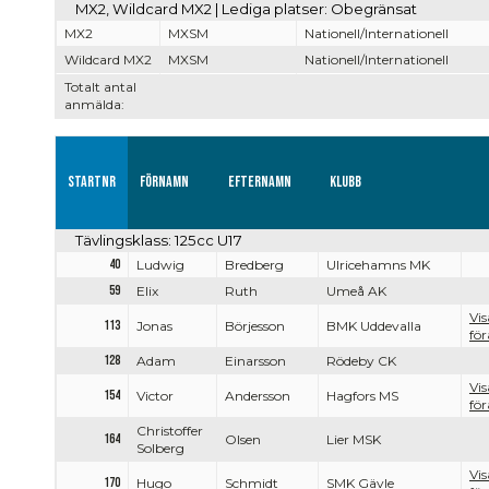
MX2, Wildcard MX2 | Lediga platser: Obegränsat
MX2
MXSM
Nationell/Internationell
Wildcard MX2
MXSM
Nationell/Internationell
Totalt antal
anmälda:
Startnr
Förnamn
Efternamn
Klubb
Tävlingsklass: 125cc U17
40
Ludwig
Bredberg
Ulricehamns MK
59
Elix
Ruth
Umeå AK
Vis
113
Jonas
Börjesson
BMK Uddevalla
för
128
Adam
Einarsson
Rödeby CK
Vis
154
Victor
Andersson
Hagfors MS
för
Christoffer
164
Olsen
Lier MSK
Solberg
Vis
170
Hugo
Schmidt
SMK Gävle