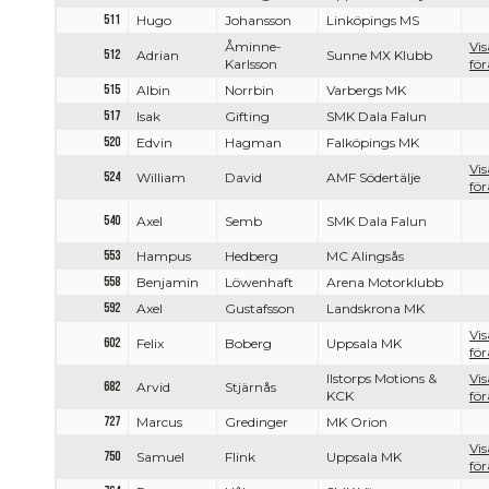
511
Hugo
Johansson
Linköpings MS
Åminne-
Vis
512
Adrian
Sunne MX Klubb
Karlsson
för
515
Albin
Norrbin
Varbergs MK
517
Isak
Gifting
SMK Dala Falun
520
Edvin
Hagman
Falköpings MK
Vis
524
William
David
AMF Södertälje
för
540
Axel
Semb
SMK Dala Falun
553
Hampus
Hedberg
MC Alingsås
558
Benjamin
Löwenhaft
Arena Motorklubb
592
Axel
Gustafsson
Landskrona MK
Vis
602
Felix
Boberg
Uppsala MK
för
Ilstorps Motions &
Vis
682
Arvid
Stjärnås
KCK
för
727
Marcus
Gredinger
MK Orion
Vis
750
Samuel
Flink
Uppsala MK
för