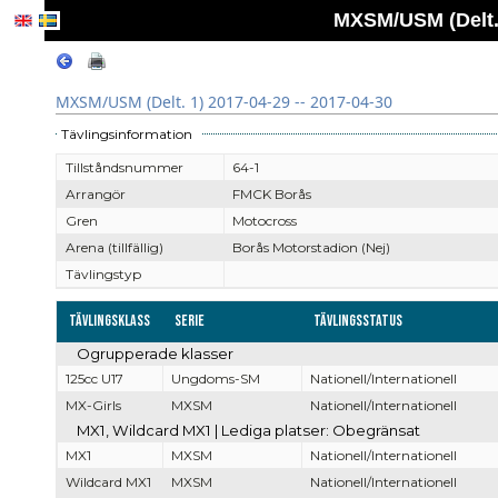
MXSM/USM (Delt. 
MXSM/USM (Delt. 1) 2017-04-29 -- 2017-04-30
Tävlingsinformation
Tillståndsnummer
64-1
Arrangör
FMCK Borås
Gren
Motocross
Arena (tillfällig)
Borås Motorstadion (Nej)
Tävlingstyp
Tävlingsklass
Serie
Tävlingsstatus
Ogrupperade klasser
125cc U17
Ungdoms-SM
Nationell/Internationell
MX-Girls
MXSM
Nationell/Internationell
MX1, Wildcard MX1 | Lediga platser: Obegränsat
MX1
MXSM
Nationell/Internationell
Wildcard MX1
MXSM
Nationell/Internationell