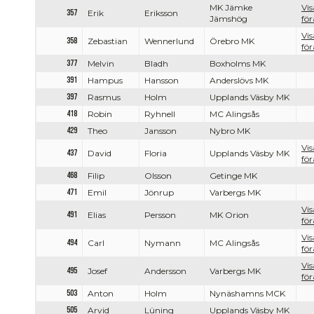
MK Jämke
Vis
357
Erik
Eriksson
Jämshög
för
Vis
358
Zebastian
Wennerlund
Örebro MK
för
377
Melvin
Bladh
Boxholms MK
391
Hampus
Hansson
Anderslövs MK
397
Rasmus
Holm
Upplands Väsby MK
418
Robin
Ryhnell
MC Alingsås
429
Theo
Jansson
Nybro MK
Vis
437
David
Floria
Upplands Väsby MK
för
468
Filip
Olsson
Getinge MK
471
Emil
Jönrup
Varbergs MK
Vis
491
Elias
Persson
MK Orion
för
Vis
494
Carl
Nymann
MC Alingsås
för
Vis
495
Josef
Andersson
Varbergs MK
för
503
Anton
Holm
Nynäshamns MCK
505
Arvid
Lüning
Upplands Väsby MK