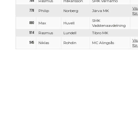
764
Rasmus
Håkansson
SMK Värnamo
Vis
778
Philip
Norberg
Järva MK
för
SMK
880
Max
Huvell
Vadstenaavdelning
914
Rasmus
Lundell
Tibro MK
Vis
945
Niklas
Rohdin
MC Alingsås
för