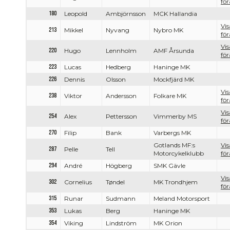
för
180
Leopold
Ambjörnsson
MCK Hallandia
Vis
213
Mikkel
Nyvang
Nybro MK
för
Vis
220
Hugo
Lennholm
AMF Årsunda
för
223
Lucas
Hedberg
Haninge MK
226
Dennis
Olsson
Mockfjärd MK
Vis
238
Viktor
Andersson
Folkare MK
för
Vis
254
Alex
Pettersson
Vimmerby MS
för
270
Filip
Bank
Varbergs MK
Gotlands MF:s
Vis
287
Pelle
Tell
Motorcykelklubb
för
294
André
Högberg
SMK Gävle
Vis
302
Cornelius
Tøndel
MK Trondhjem
för
315
Runar
Sudmann
Meland Motorsport
353
Lukas
Berg
Haninge MK
354
Viking
Lindström
MK Orion