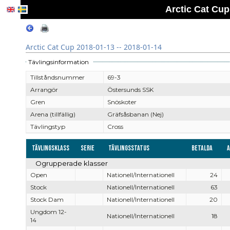
Arctic Cat Cup
Arctic Cat Cup 2018-01-13 -- 2018-01-14
Tävlingsinformation
Tillståndsnummer
69-3
Arrangör
Östersunds SSK
Gren
Snöskoter
Arena (tillfällig)
Gräfsåsbanan (Nej)
Tävlingstyp
Cross
Tävlingsklass
Serie
Tävlingsstatus
Betalda
Ogrupperade klasser
Open
Nationell/Internationell
24
Stock
Nationell/Internationell
63
Stock Dam
Nationell/Internationell
20
Ungdom 12-
Nationell/Internationell
18
14