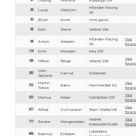
41
Ludwig
Wiklund
Arjeplogs SSF
Infjärden Racing
55
Lucas
Vikström
SK
63
Ørjan
Aune
nmk gaula
65
Eskil
Steine
Valdres SSK
Infjärden Racing
Visa
66
Anton
Wasslén
SK
förarp
119
Emil
Mikalsen
Alta SSF
Visa
185
Håkon
Berge
Valdres SSK
förarp
Odin
202
Ivarrud
Snöskoter
Søyland
Martin
Visa
222
Bæivi
Hammerfest RC
Tobias
förarp
Visa
322
Markus
Nilsen
Hattfjelldal SSF
förarp
Visa
327
Alfred
Gunnarsson
Team Walles MK
förarp
Valdres
Visa
777
Sondre
Wangensteen
snøscooterklubb
förarp
Lofsdalens
860
Rasmus
Eriksson