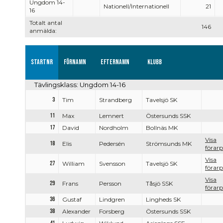
Ungdom 14-
Nationell/Internationell
21
16
Totalt antal
146
anmälda:
Startnr
Förnamn
Efternamn
Klubb
Tävlingsklass: Ungdom 14-16
3
Tim
Strandberg
Tavelsjö SK
11
Max
Lemnert
Östersunds SSK
17
David
Nordholm
Bollnäs MK
Visa
18
Elis
Pedersén
Strömsunds MK
förarp
Visa
27
William
Svensson
Tavelsjö SK
förarp
Visa
29
Frans
Persson
Tåsjö SSK
förarp
36
Gustaf
Lindgren
Lingheds SK
38
Alexander
Forsberg
Östersunds SSK