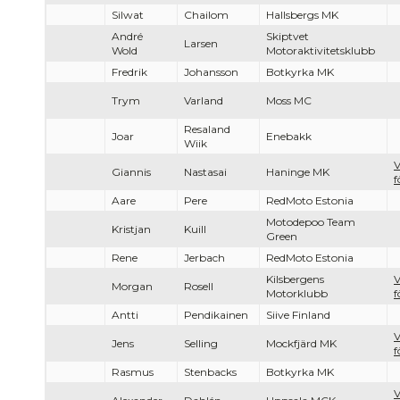
Silwat
Chailom
Hallsbergs MK
André
Skiptvet
Larsen
Wold
Motoraktivitetsklubb
Fredrik
Johansson
Botkyrka MK
Trym
Varland
Moss MC
Resaland
Joar
Enebakk
Wiik
V
Giannis
Nastasai
Haninge MK
f
Aare
Pere
RedMoto Estonia
Motodepoo Team
Kristjan
Kuill
Green
Rene
Jerbach
RedMoto Estonia
Kilsbergens
V
Morgan
Rosell
Motorklubb
f
Antti
Pendikainen
Siive Finland
V
Jens
Selling
Mockfjärd MK
f
Rasmus
Stenbacks
Botkyrka MK
V