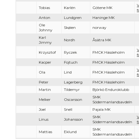
V
Tobias
Karlén
Götene MK
f
Anton
Lundgren
Haninge MK
Ole
Skøien
norway
Johnny
Karl
Nordh
Åsätra MK
Jimmy
V
Krzysztof
Ryczek
FMCK Hässleholm
f
Kacper
Fojtuch
FMCK Hässleholm
V
Ola
Lind
FMCK Hässleholm
f
Peter
Lagerberg
FMCK Hässleholm
Martin
Tildemyr
Björkö Enduroklubb
SMK
Melker
Oscarsson
Södermanlandsavdeln
Joel
Snell
Pajala MK
SMK
V
Linus
Johansson
Södermanlandsavdeln
f
SMK
Mattias
Eklund
Södermanlandsavdeln