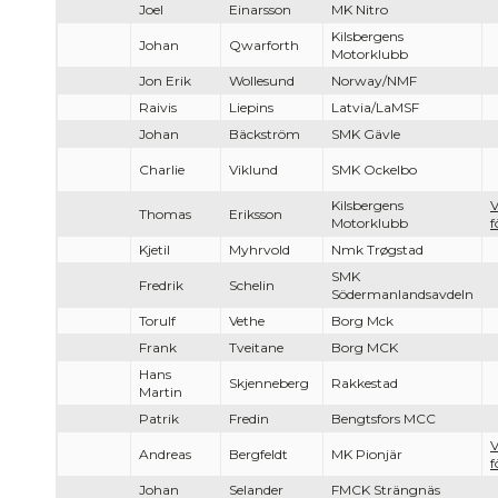
Joel
Einarsson
MK Nitro
Kilsbergens
Johan
Qwarforth
Motorklubb
Jon Erik
Wollesund
Norway/NMF
Raivis
Liepins
Latvia/LaMSF
Johan
Bäckström
SMK Gävle
Charlie
Viklund
SMK Ockelbo
Kilsbergens
V
Thomas
Eriksson
Motorklubb
f
Kjetil
Myhrvold
Nmk Trøgstad
SMK
Fredrik
Schelin
Södermanlandsavdeln
Torulf
Vethe
Borg Mck
Frank
Tveitane
Borg MCK
Hans
Skjenneberg
Rakkestad
Martin
Patrik
Fredin
Bengtsfors MCC
V
Andreas
Bergfeldt
MK Pionjär
f
Johan
Selander
FMCK Strängnäs