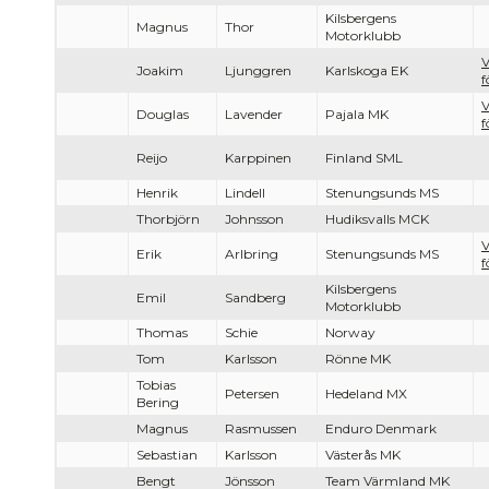
Kilsbergens
Magnus
Thor
Motorklubb
V
Joakim
Ljunggren
Karlskoga EK
f
V
Douglas
Lavender
Pajala MK
f
Reijo
Karppinen
Finland SML
Henrik
Lindell
Stenungsunds MS
Thorbjörn
Johnsson
Hudiksvalls MCK
V
Erik
Arlbring
Stenungsunds MS
f
Kilsbergens
Emil
Sandberg
Motorklubb
Thomas
Schie
Norway
Tom
Karlsson
Rönne MK
Tobias
Petersen
Hedeland MX
Bering
Magnus
Rasmussen
Enduro Denmark
Sebastian
Karlsson
Västerås MK
Bengt
Jönsson
Team Värmland MK