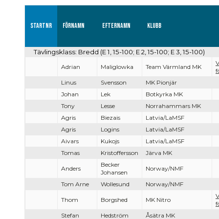
Startnr
Förnamn
Efternamn
Klubb
Tävlingsklass: Bredd (E 1, 15-100; E 2, 15-100; E 3, 15-100)
V
Adrian
Maliglowka
Team Värmland MK
f
Linus
Svensson
MK Pionjär
Johan
Lek
Botkyrka MK
Tony
Lesse
Norrahammars MK
Agris
Biezais
Latvia/LaMSF
Agris
Logins
Latvia/LaMSF
Aivars
Kukojs
Latvia/LaMSF
Tomas
Kristoffersson
Järva MK
Becker
Anders
Norway/NMF
Johansen
Tom Arne
Wollesund
Norway/NMF
V
Thom
Borgshed
MK Nitro
f
Stefan
Hedström
Åsätra MK