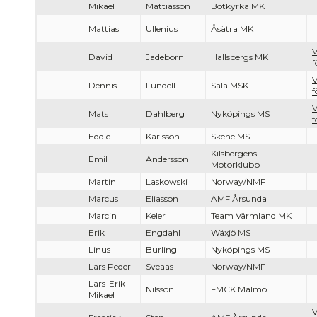
Mikael
Mattiasson
Botkyrka MK
Mattias
Ullenius
Åsätra MK
V
David
Jadeborn
Hallsbergs MK
f
V
Dennis
Lundell
Sala MSK
f
V
Mats
Dahlberg
Nyköpings MS
f
Eddie
Karlsson
Skene MS
Kilsbergens
Emil
Andersson
Motorklubb
Martin
Laskowski
Norway/NMF
Marcus
Eliasson
AMF Årsunda
Marcin
Keler
Team Värmland MK
Erik
Engdahl
Wäxjö MS
Linus
Burling
Nyköpings MS
Lars Peder
Sveaas
Norway/NMF
Lars-Erik
Nilsson
FMCK Malmö
Mikael
V