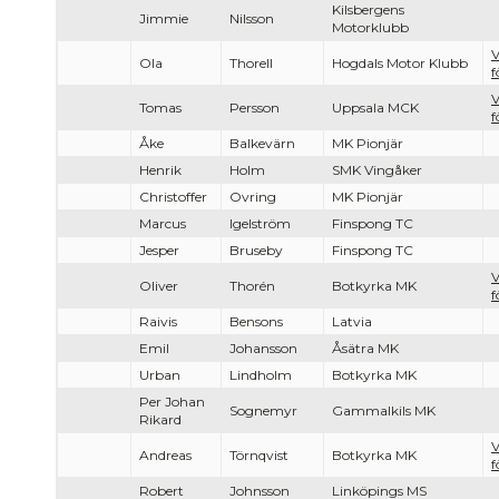
Kilsbergens
Jimmie
Nilsson
Motorklubb
V
Ola
Thorell
Hogdals Motor Klubb
f
V
Tomas
Persson
Uppsala MCK
f
Åke
Balkevärn
MK Pionjär
Henrik
Holm
SMK Vingåker
Christoffer
Ovring
MK Pionjär
Marcus
Igelström
Finspong TC
Jesper
Bruseby
Finspong TC
V
Oliver
Thorén
Botkyrka MK
f
Raivis
Bensons
Latvia
Emil
Johansson
Åsätra MK
Urban
Lindholm
Botkyrka MK
Per Johan
Sognemyr
Gammalkils MK
Rikard
V
Andreas
Törnqvist
Botkyrka MK
f
Robert
Johnsson
Linköpings MS