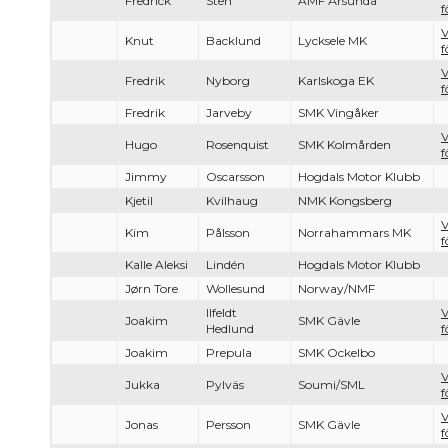
Fredrick
Sten
AMF Årsunda
f
V
Knut
Backlund
Lycksele MK
f
V
Fredrik
Nyborg
Karlskoga EK
f
Fredrik
Jarveby
SMK Vingåker
V
Hugo
Rosenquist
SMK Kolmården
f
Jimmy
Oscarsson
Hogdals Motor Klubb
Kjetil
Kvilhaug
NMK Kongsberg
V
Kim
Pålsson
Norrahammars MK
f
Kalle Aleksi
Lindén
Hogdals Motor Klubb
Jørn Tore
Wollesund
Norway/NMF
Ilfeldt
V
Joakim
SMK Gävle
Hedlund
f
Joakim
Prepula
SMK Ockelbo
V
Jukka
Pylväs
Soumi/SML
f
V
Jonas
Persson
SMK Gävle
f