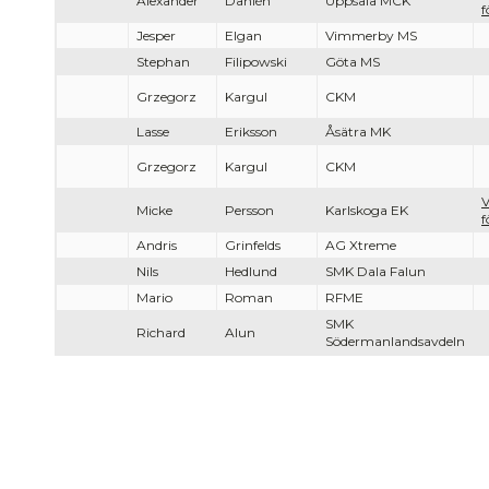
Alexander
Dahlén
Uppsala MCK
f
Jesper
Elgan
Vimmerby MS
Stephan
Filipowski
Göta MS
Grzegorz
Kargul
CKM
Lasse
Eriksson
Åsätra MK
Grzegorz
Kargul
CKM
V
Micke
Persson
Karlskoga EK
f
Andris
Grinfelds
AG Xtreme
Nils
Hedlund
SMK Dala Falun
Mario
Roman
RFME
SMK
Richard
Alun
Södermanlandsavdeln