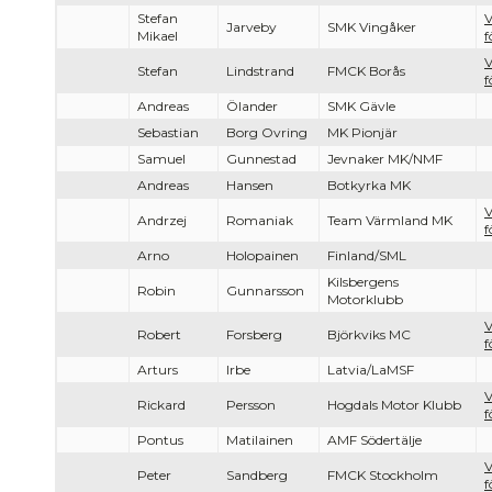
Stefan
V
Jarveby
SMK Vingåker
Mikael
f
V
Stefan
Lindstrand
FMCK Borås
f
Andreas
Ölander
SMK Gävle
Sebastian
Borg Ovring
MK Pionjär
Samuel
Gunnestad
Jevnaker MK/NMF
Andreas
Hansen
Botkyrka MK
V
Andrzej
Romaniak
Team Värmland MK
f
Arno
Holopainen
Finland/SML
Kilsbergens
Robin
Gunnarsson
Motorklubb
V
Robert
Forsberg
Björkviks MC
f
Arturs
Irbe
Latvia/LaMSF
V
Rickard
Persson
Hogdals Motor Klubb
f
Pontus
Matilainen
AMF Södertälje
V
Peter
Sandberg
FMCK Stockholm
f