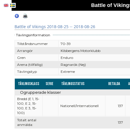
Battle of Vikin
Battle of Vikings 2018-08-25 -- 2018-08-26
Tävlingsinformation
Tillståndsnummer
70-39
Arrangör
Kilsbergens Motorklubb
Gren
Enduro
Arena (tillfällig)
Ragnarök (Nej)
Tävlingstyp
Extreme
Tävlingsklass
Serie
Tävlingsstatus
Betalda
Ogrupperade klasser
Bredd (E 1, 15-
100; E 2, 15-
Nationell/Internationell
137
100; E 3, 15-
100)
Totalt antal
137
anmälda: