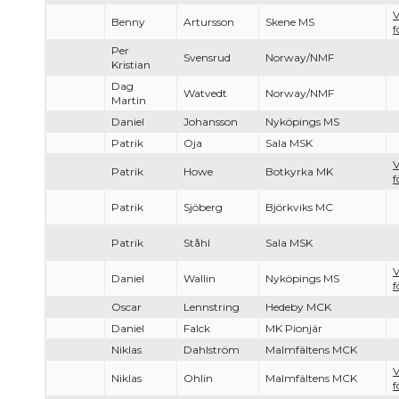
V
Benny
Artursson
Skene MS
f
Per
Svensrud
Norway/NMF
Kristian
Dag
Watvedt
Norway/NMF
Martin
Daniel
Johansson
Nyköpings MS
Patrik
Oja
Sala MSK
V
Patrik
Howe
Botkyrka MK
f
Patrik
Sjöberg
Björkviks MC
Patrik
Ståhl
Sala MSK
V
Daniel
Wallin
Nyköpings MS
f
Oscar
Lennstring
Hedeby MCK
Daniel
Falck
MK Pionjär
Niklas
Dahlström
Malmfältens MCK
V
Niklas
Ohlin
Malmfältens MCK
f