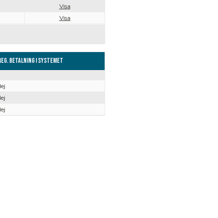
Visa
Visa
Reg. Betalning i systemet
ej
ej
ej