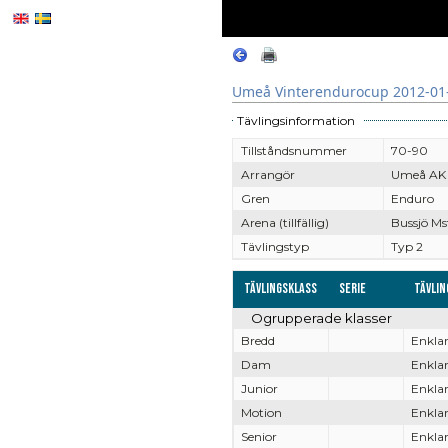
Umeå Vinterendurocup 2012-01
Tävlingsinformation
Tillståndsnummer
70-90
Arrangör
Umeå AK
Gren
Enduro
Arena (tillfällig)
Bussjö Ms
Tävlingstyp
Typ 2
Tävlingsklass
Serie
Tävli
Ogrupperade klasser
Bredd
Enklar
Dam
Enklar
Junior
Enklar
Motion
Enklar
Senior
Enklar