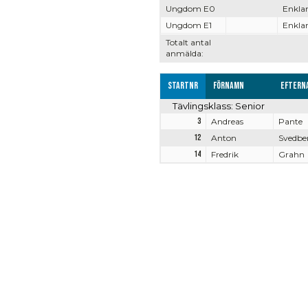
Ungdom E0
Enklar
Ungdom E1
Enklar
Totalt antal
anmälda:
Startnr
Förnamn
Eftern
Tävlingsklass: Senior
3
Andreas
Pante
12
Anton
Svedbe
14
Fredrik
Grahn