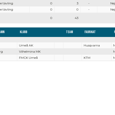
e tävling
0
3
-
Nej
e tävling
0
0
-
Nej
0
43
amn
Klubb
Team
Fabrikat
Umeå AK
Husqvarna
N
rg
Vilhelmina MK
N
FMCK Umeå
KTM
N