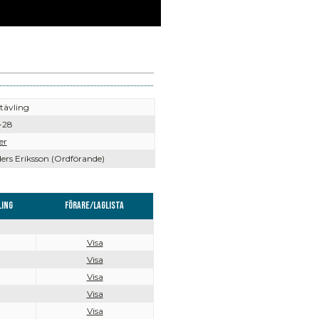
tävling
-28
er
ers Eriksson (Ordförande)
ling
Förare/Laglista
Visa
Visa
Visa
Visa
Visa