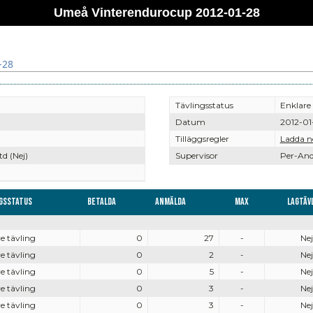
Umeå Vinterendurocup 2012-01-28
-28
Tävlingsstatus
Enklare 
Datum
2012-01
Tilläggsregler
Ladda n
td (Nej)
Supervisor
Per-And
ngsstatus
Betalda
Anmälda
Max
Lagtäv
e tävling
0
27
-
Nej
e tävling
0
2
-
Nej
e tävling
0
5
-
Nej
e tävling
0
3
-
Nej
e tävling
0
3
-
Nej