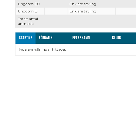
Ungdom E0
Enklare tävling
Ungdom E1
Enklare tävling
Totalt antal
anmälda:
Startnr
Förnamn
Efternamn
Klubb
Inga anmälningar hittades