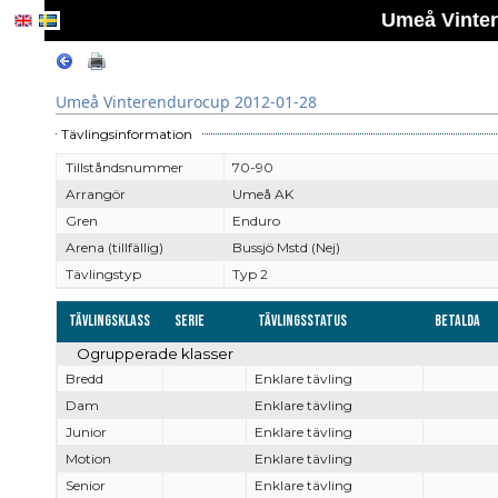
Umeå Vinter
Umeå Vinterendurocup 2012-01-28
Tävlingsinformation
Tillståndsnummer
70-90
Arrangör
Umeå AK
Gren
Enduro
Arena (tillfällig)
Bussjö Mstd (Nej)
Tävlingstyp
Typ 2
Tävlingsklass
Serie
Tävlingsstatus
Betalda
Ogrupperade klasser
Bredd
Enklare tävling
Dam
Enklare tävling
Junior
Enklare tävling
Motion
Enklare tävling
Senior
Enklare tävling