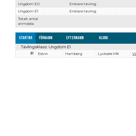
Ungdom E0
Enklare tävling
Ungdom E1
Enklare tävling
Totalt antal
anmälda:
Startnr
Förnamn
Efternamn
Klubb
Tävlingsklass: Ungdom E1
97
Edvin
Hamberg
Lycksele MK
Vi