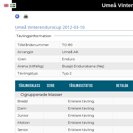
Umeå Vinter
Umeå Vinterendurocup 2012-03-10
Tävlingsinformation
Tillståndsnummer
70-89
Arrangör
Umeå AK
Gren
Enduro
Arena (tillfällig)
Bussjö Endurobana (Nej)
Tävlingstyp
Typ 2
Tävlingsklass
Serie
Tävlingsstatus
Betalda
Ogrupperade klasser
Bredd
Enklare tävling
Dam
Enklare tävling
Junior
Enklare tävling
Motion
Enklare tävling
Senior
Enklare tävling