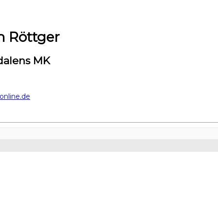
n Röttger
dalens MK
online.de