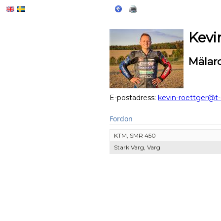
Kevi
Mälar
E-postadress:
kevin-roettger@t-
Fordon
KTM, SMR 450
Stark Varg, Varg