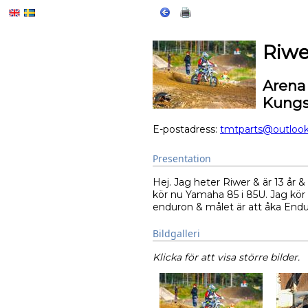
Riwe
Arena
Kungs
E-postadress:
tmtparts@outloo
Presentation
Hej. Jag heter Riwer & är 13 år
kör nu Yamaha 85 i 85U. Jag kö
enduron & målet är att åka En
Bildgalleri
Klicka för att visa större bilder.