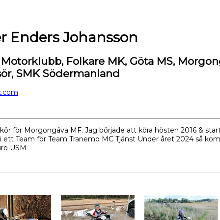
r Enders Johansson
 Motorklubb, Folkare MK, Göta MS, Morgo
ör, SMK Södermanland
k.com
 & kör för Morgongåva MF. Jag började att köra hösten 2016 & st
r i ett Team för Team Tranemo MC Tjänst Under året 2024 så kom
duro USM