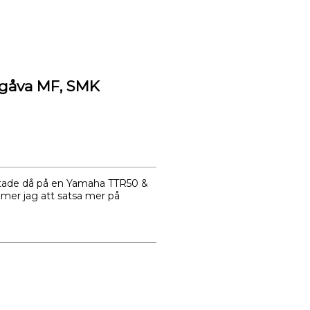
ngåva MF, SMK
artade då på en Yamaha TTR50 &
mer jag att satsa mer på