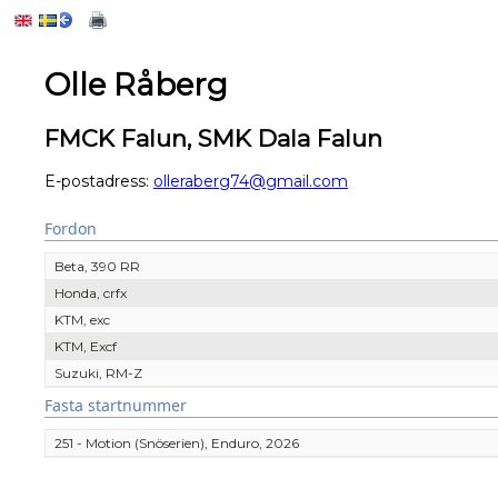
Olle Råberg
FMCK Falun, SMK Dala Falun
E-postadress:
olleraberg74@gmail.com
Fordon
Beta, 390 RR
Honda, crfx
KTM, exc
KTM, Excf
Suzuki, RM-Z
Fasta startnummer
251 - Motion (Snöserien), Enduro, 2026