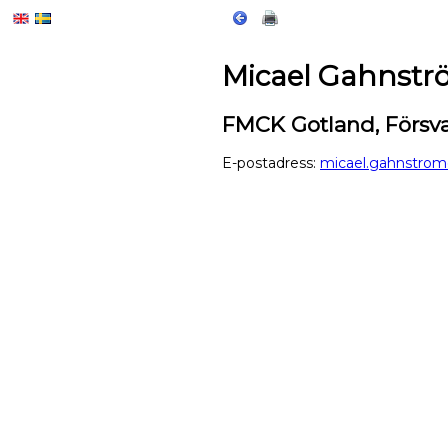
Micael Gahnst
FMCK Gotland, Försv
E-postadress:
micael.gahnstrom