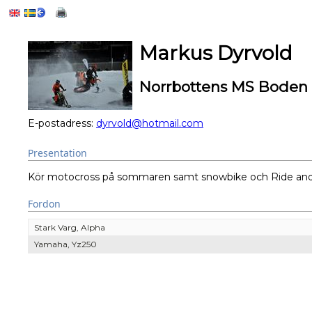
Markus Dyrvold
Norrbottens MS Boden
E-postadress:
dyrvold@hotmail.com
Presentation
Kör motocross på sommaren samt snowbike och Ride and S
Fordon
Stark Varg, Alpha
Yamaha, Yz250