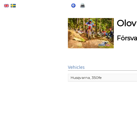
Olov
Försv
Vehicles
Husqvarna, 350fe