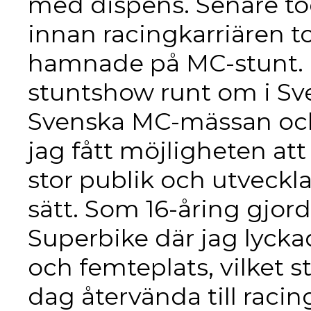
med dispens. Senare to
innan racingkarriären to
hamnade på MC-stunt. Un
stuntshow runt om i Sv
Svenska MC-mässan oc
jag fått möjligheten att
stor publik och utveckl
sätt. Som 16-åring gjord
Superbike där jag lyckad
och femteplats, vilket s
dag återvända till raci