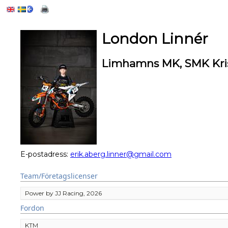
London Linnér
Limhamns MK, SMK Kris
E-postadress:
erik.aberg.linner@gmail.com
Team/Företagslicenser
Power by JJ Racing, 2026
Fordon
KTM