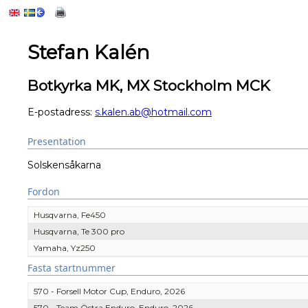
Stefan Kalén
Botkyrka MK, MX Stockholm MCK
E-postadress:
s.kalen.ab@hotmail.com
Presentation
Solskensåkarna
Fordon
Husqvarna, Fe450
Husqvarna, Te 300 pro
Yamaha, Yz250
Fasta startnummer
570 - Forsell Motor Cup, Enduro, 2026
570 - Team Östra Enduro, Enduro, 2026