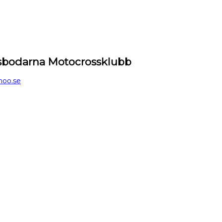
isbodarna Motocrossklubb
oo.se