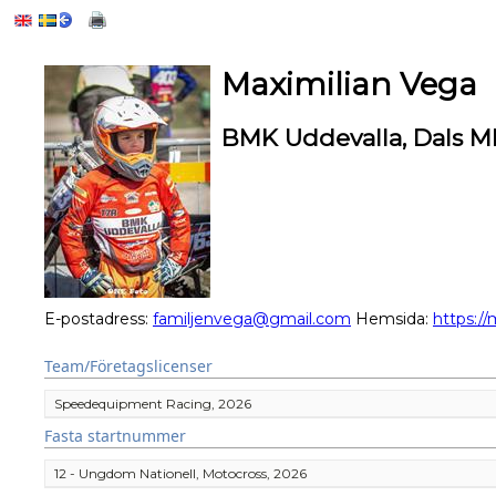
Maximilian Vega
BMK Uddevalla, Dals M
E-postadress:
familjenvega@gmail.com
Hemsida:
https:/
Team/Företagslicenser
Speedequipment Racing, 2026
Fasta startnummer
12 - Ungdom Nationell, Motocross, 2026