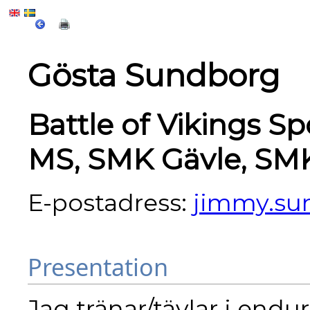
Gösta Sundborg
Battle of Vikings S
MS, SMK Gävle, SM
E-postadress:
jimmy.su
Presentation
Jag tränar/tävlar i end