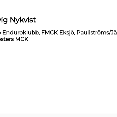
ig Nykvist
ö Enduroklubb, FMCK Eksjö, Pauliströms/Jä
esters MCK