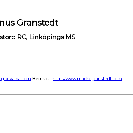
us Granstedt
storp RC, Linköpings MS
t@advania.com
Hemsida:
http://www.mackegranstedt.com