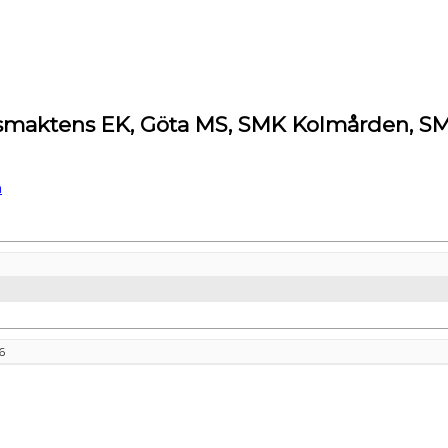
rsmaktens EK, Göta MS, SMK Kolmården, S
m
6