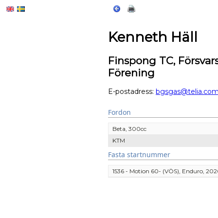
Kenneth Häll
Finspong TC, Försva
Förening
E-postadress:
bgsgas@telia.co
Fordon
Beta, 300cc
KTM
Fasta startnummer
1536 - Motion 60- (VÖS), Enduro, 202