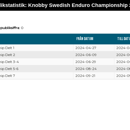
likstatistik: Knobby Swedish Enduro Championship 
publiksiffra:
0
Från datum
Till dat
p Delt 1
2024-04-27
2024-0
p Delt 2
2024-06-09
2024-0
p Delt 3-4
2024-06-29
2024-0
p Delt 5-6
2024-08-24
2024-0
p Delt 7
2024-09-21
2024-0