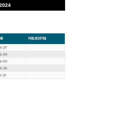
2024
um
Publiksiffra
4-27
6-09
6-30
8-25
9-21