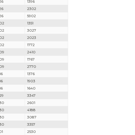
26
1396
26
2302
26
5902
02
1351
02
3027
02
2023
02
1772
09
2410
09
1767
09
2770
16
1376
16
1903
16
1640
29
3347
30
2601
30
4188
30
3087
30
3357
01
2530