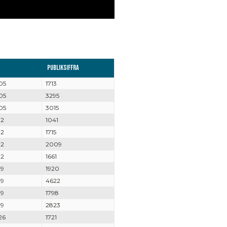
Publiksiffra
05
1713
05
3295
05
3015
12
1041
12
1715
12
2009
12
1661
19
1920
19
4622
19
1798
19
2823
26
1721