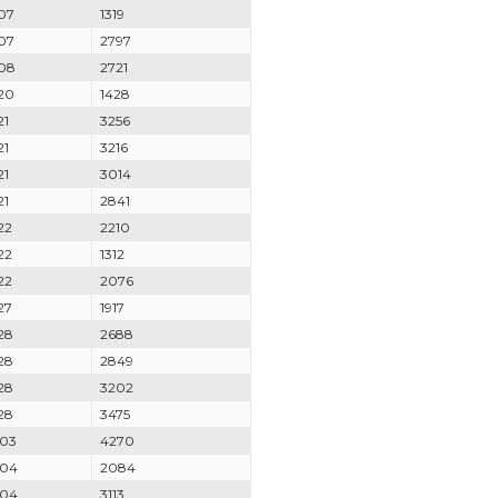
07
1319
07
2797
08
2721
20
1428
21
3256
21
3216
21
3014
21
2841
22
2210
22
1312
22
2076
27
1917
28
2688
28
2849
28
3202
28
3475
-03
4270
-04
2084
-04
3113