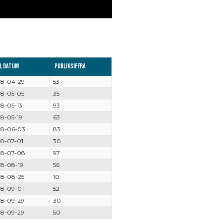
ll datum
Publiksiffra
18-04-29
53
18-05-05
35
18-05-13
93
18-05-19
63
18-06-03
83
18-07-01
30
18-07-08
97
18-08-19
56
18-08-25
10
18-09-01
52
18-09-29
30
18-09-29
50