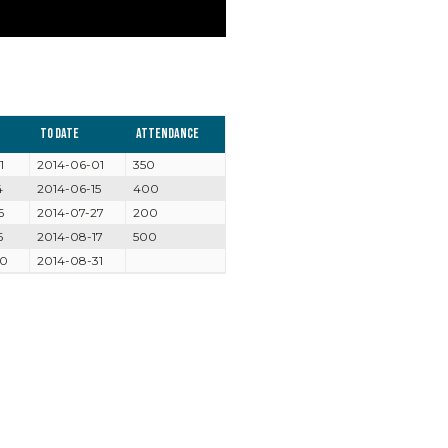
To date
Attendance
1
2014-06-01
350
4
2014-06-15
400
6
2014-07-27
200
6
2014-08-17
500
30
2014-08-31