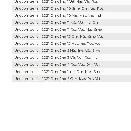
Ungdomsserien 2021 Omgång 1 Vet, Näs, Väs, Ros
Ungdomsserien 2021 Omgång 10 Sme, Örn, Vet, Ros
Ungdomsserien 2021 Omgång 10 Väs, Mas, Näs, Ind
Ungdomsserien 2021 Omgång 11 Näs, Vet, Ind, Örn
Ungdomsserien 2021 Omgång 11 Ros, Väs, Mas, Sme
Ungdomsserien 2021 Omgång 12 Örn, Näs, Sme, Väs
Ungdomsserien 2021 Omgång 12 Mas, Ind, Ros, Vet
Ungdomsserien 2021 Omgång 2 Näs, Ind, Väs, Sme
Ungdomsserien 2021 Omgång 3 Väs, Vet, Ros, Ind
Ungdomsserien 2021 Omgång 4 Ros, Väs, Örn, Vet
Ungdomsserien 2021 Omgång 1 Ind, Örn, Mas, Sme
Ungdomsserien 2021 Omgång 2 Örn, Mas, Ros, Vet