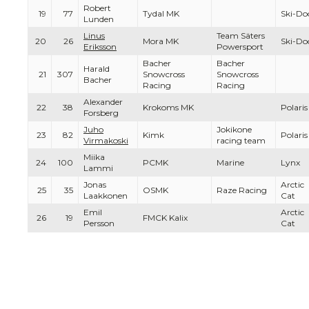
Robert
19
77
Tydal MK
Ski-Do
Lunden
Linus
Team Säters
20
26
Mora MK
Ski-Do
Eriksson
Powersport
Bacher
Bacher
Harald
21
307
Snowcross
Snowcross
Bacher
Racing
Racing
Alexander
22
38
Krokoms MK
Polaris
Forsberg
Juho
Jokikone
23
82
Kimk
Polaris
Virmakoski
racing team
Miika
24
100
PCMK
Marine
Lynx
Lammi
Jonas
Arctic
25
35
OSMK
Raze Racing
Laakkonen
Cat
Emil
Arctic
26
19
FMCK Kalix
Persson
Cat