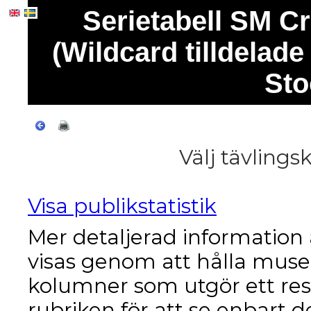
Serietabell SM C
(Wildcard tilldelad
Sto
Välj tävlings
Visa publikstatistik
Mer detaljerad informatio
visas genom att hålla muse
kolumner som utgör ett res
rubriken för att se enbart d