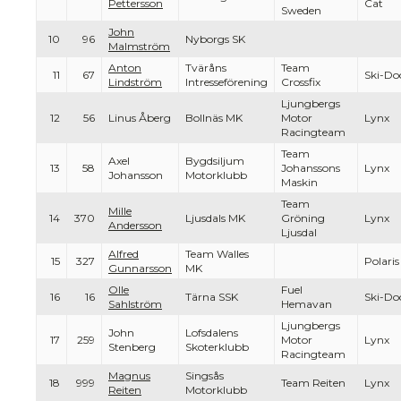
Pettersson
Cat
Sweden
John
10
96
Nyborgs SK
Malmström
Anton
Tväråns
Team
11
67
Ski-Do
Lindström
Intresseförening
Crossfix
Ljungbergs
12
56
Linus Åberg
Bollnäs MK
Motor
Lynx
Racingteam
Team
Axel
Bygdsiljum
13
58
Johanssons
Lynx
Johansson
Motorklubb
Maskin
Team
Mille
14
370
Ljusdals MK
Gröning
Lynx
Andersson
Ljusdal
Alfred
Team Walles
15
327
Polaris
Gunnarsson
MK
Olle
Fuel
16
16
Tärna SSK
Ski-Do
Sahlström
Hemavan
Ljungbergs
John
Lofsdalens
17
259
Motor
Lynx
Stenberg
Skoterklubb
Racingteam
Magnus
Singsås
18
999
Team Reiten
Lynx
Reiten
Motorklubb