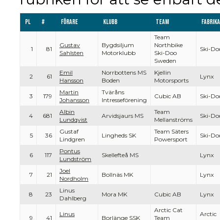
Pl
#
Förare
Klubb
Team
Fabrik
Team
Gustav
Bygdsiljum
Northbike
1
81
Ski-Do
Sahlsten
Motorklubb
Ski-Doo
Sweden
Emil
Norrbottens MS
Kjellin
2
61
Lynx
Hansson
Boden
Motorsports
Martin
Tväråns
3
179
Cubic AB
Ski-Do
Johansson
Intresseförening
Albin
Team
4
681
Arvidsjaurs MS
Ski-Do
Lundqvist
Mellanströms
Gustaf
Team Säters
5
36
Lingheds SK
Ski-Do
Lindgren
Powersport
Pontus
6
117
Skellefteå MS
Lynx
Lundström
Joel
7
21
Bollnäs MK
Lynx
Nordholm
Linus
8
23
Mora MK
Cubic AB
Lynx
Dahlberg
Arctic Cat
Linus
Arctic
9
41
Borlänge SSK
Team