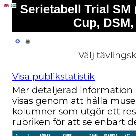
Serietabell Trial SM
Cup, DSM,
Välj tävlings
Visa publikstatistik
Mer detaljerad informatio
visas genom att hålla muse
kolumner som utgör ett res
rubriken för att se enbart d
Pl
#
Förare
Klubb
Team
Fabrikat
Nat