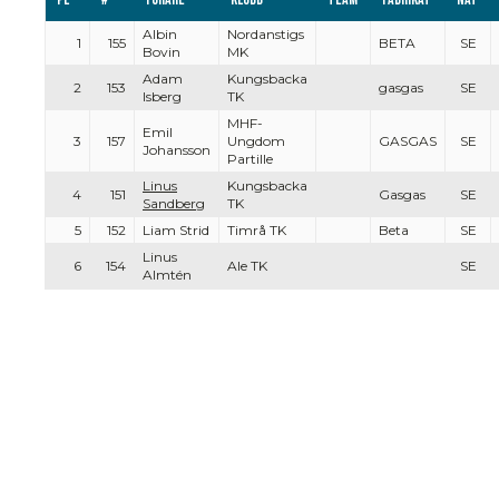
Albin
Nordanstigs
1
155
BETA
SE
Bovin
MK
Adam
Kungsbacka
2
153
gasgas
SE
Isberg
TK
MHF-
Emil
3
157
Ungdom
GASGAS
SE
Johansson
Partille
Linus
Kungsbacka
4
151
Gasgas
SE
Sandberg
TK
5
152
Liam Strid
Timrå TK
Beta
SE
Linus
6
154
Ale TK
SE
Almtén