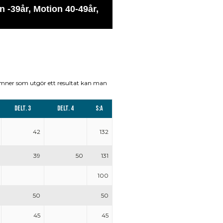
 -39år, Motion 40-49år,
umner som utgör ett resultat kan man
Delt. 3
Delt. 4
S:a
42
132
39
50
131
100
50
50
45
45