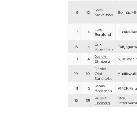
Sam
6
12
Bollnäs M
Mickelsson
Lars
7
6
Hudiksval
Berglund
Erik
8
4
Fältjägarn
Scherman
Joakim
9
14
Njurunda 
Ehnberg
Daniel
10
10
Olof
Hudiksval
Sundkvist
Jonas
11
5
FMCK Fal
Bäckman
Robert
SMK
12
35
Engberg
Söderhamn