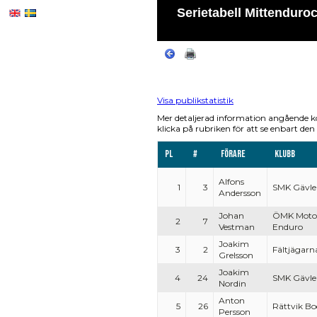
Serietabell Mittenduro
Visa publikstatistik
Mer detaljerad information angående k
klicka på rubriken för att se enbart den 
Pl
#
Förare
Klubb
Alfons
1
3
SMK Gävle
Andersson
Johan
ÖMK Motoc
2
7
Vestman
Enduro
Joakim
3
2
Fältjägarn
Grelsson
Joakim
4
24
SMK Gävle
Nordin
Anton
5
26
Rättvik B
Persson