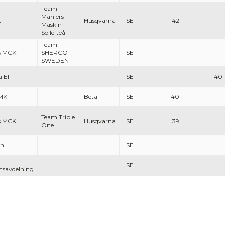
Team
Mählers
K
Husqvarna
SE
42
Maskin
Sollefteå
Team
ls MCK
SHERCO
SE
SWEDEN
a EF
SE
40
MK
Beta
SE
40
Team Triple
ls MCK
Husqvarna
SE
39
One
un
SE
SE
savdelning