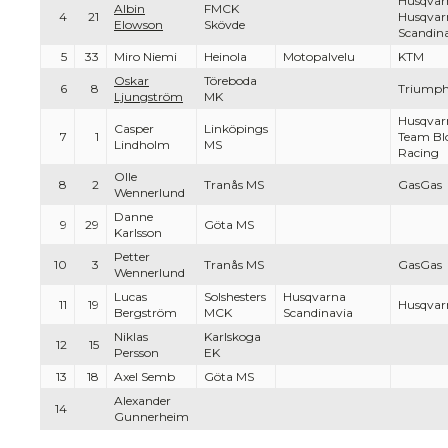
Husqvar
Albin
FMCK
4
21
Husqvar
Elowson
Skövde
Scandin
5
33
Miro Niemi
Heinola
Motopalvelu
KTM
Oskar
Töreboda
6
8
Triump
Ljungström
MK
Husqvar
Casper
Linköpings
7
1
Team B
Lindholm
MS
Racing
Olle
8
2
Tranås MS
GasGas
Wennerlund
Danne
9
29
Göta MS
Karlsson
Petter
10
3
Tranås MS
GasGas
Wennerlund
Lucas
Solshesters
Husqvarna
11
19
Husqvar
Bergström
MCK
Scandinavia
Niklas
Karlskoga
12
15
Persson
EK
13
18
Axel Semb
Göta MS
Alexander
14
Gunnerheim