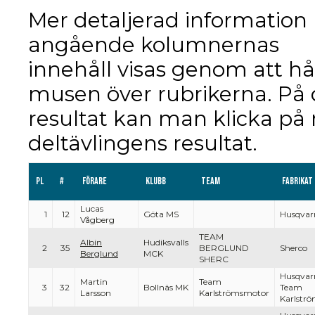
Mer detaljerad information
angående kolumnernas
innehåll visas genom att hå
musen över rubrikerna. På
resultat kan man klicka på 
deltävlingens resultat.
Pl
#
Förare
Klubb
Team
Fabrikat
Lucas
1
12
Göta MS
Husqvar
Vågberg
TEAM
Albin
Hudiksvalls
2
35
BERGLUND
Sherco
Berglund
MCK
SHERC
Husqvar
Martin
Team
3
32
Bollnäs MK
Team
Larsson
Karlströmsmotor
Karlstr