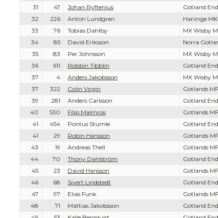
31
47
Johan Ryftenius
Gotland End
32
226
Anton Lundgren
Haninge MK
33
76
Tobias Dahlby
MX Wisby M
34
85
David Eriksson
Norra Gotl
35
83
Per Johnsson
MX Wisby M
36
611
Robbin Tibblin
Gotland End
37
4
Anders Jakobsson
MX Wisby M
37
322
Colin Virgin
Gotlands MF
39
281
Anders Carlsson
Gotland End
40
530
Filip Malmros
Gotlands MF
41
454
Pontus Stumle
Gotland End
41
29
Robin Hansson
Gotlands MF
43
19
Andreas Thell
Gotlands MF
44
70
Thony Dahlström
Gotland End
45
23
David Hansson
Gotlands MF
46
68
Sivert Lindstedt
Gotland End
47
97
Elias Funk
Gotlands MF
48
71
Mattias Jakobsson
Gotland End
49
53
Kalle Bergquist
Gotland End