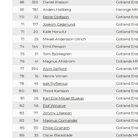
68
599
Daniel Klasson
Gotland End
69
781
Anders Hallberg
Haninge MK
70
22
Reine Olofsson
Gotland End
71
177
Joakim Cederlund
Gotland End
71
20
Kalle Horwitz
Gotland End
71
25
Mikael Andersson Ullrich
Gotland End
74
144
Emil Persson
Gotland End
75
91
Tom Björkegren
Gotland End
76
41
Magnus Ahlström
Gotlands MF
77
394
Alvin Jarfjord
Gotlands MF
78
16
Henrik Viman
Gotland End
78
45
Isak Ryftenius
Gotland End
80
185
Thord Karlsson
Gotland End
81
26
Karl Erik Mikael Buskas
Gotland End
82
96
Elof Winarve
Gotland End
83
77
Jimmy Liljegren
Gotland End
83
34
Magnus Gomander
Gotland End
85
131
Philip Granath
Gotland End
86
35
Oscar Bäckstäde
Gotlands MF