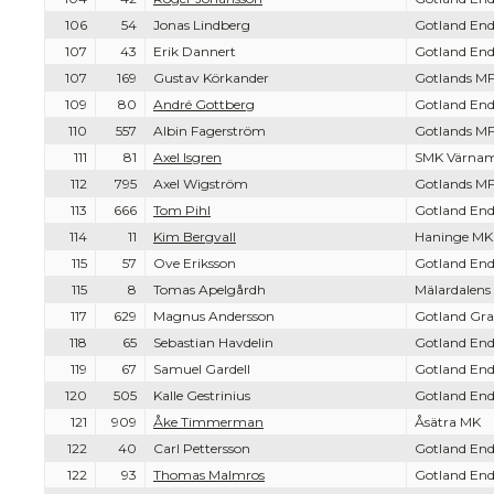
106
54
Jonas Lindberg
Gotland End
107
43
Erik Dannert
Gotland End
107
169
Gustav Körkander
Gotlands MF
109
80
André Gottberg
Gotland End
110
557
Albin Fagerström
Gotlands MF
111
81
Axel Isgren
SMK Värna
112
795
Axel Wigström
Gotlands MF
113
666
Tom Pihl
Gotland End
114
11
Kim Bergvall
Haninge MK
115
57
Ove Eriksson
Gotland End
115
8
Tomas Apelgårdh
Mälardalens
117
629
Magnus Andersson
Gotland Gra
118
65
Sebastian Havdelin
Gotland End
119
67
Samuel Gardell
Gotland End
120
505
Kalle Gestrinius
Gotland End
121
909
Åke Timmerman
Åsätra MK
122
40
Carl Pettersson
Gotland End
122
93
Thomas Malmros
Gotland End