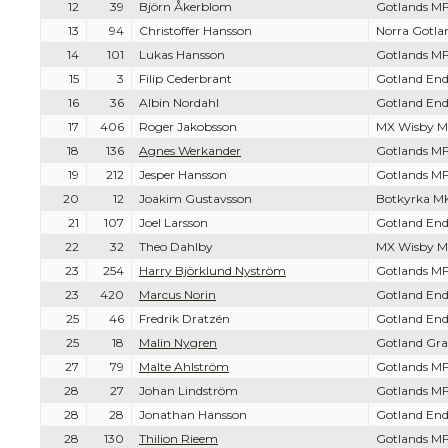
12
39
Björn Åkerblom
Gotlands MF
13
94
Christoffer Hansson
Norra Gotl
14
101
Lukas Hansson
Gotlands MF
15
3
Filip Cederbrant
Gotland End
16
36
Albin Nordahl
Gotland End
17
406
Roger Jakobsson
MX Wisby M
18
136
Agnes Werkander
Gotlands MF
19
212
Jesper Hansson
Gotlands MF
20
12
Joakim Gustavsson
Botkyrka M
21
107
Joel Larsson
Gotland End
22
32
Theo Dahlby
MX Wisby M
23
254
Harry Björklund Nyström
Gotlands MF
23
420
Marcus Norin
Gotland End
25
46
Fredrik Dratzén
Gotland End
25
18
Malin Nygren
Gotland Gra
27
79
Malte Ahlström
Gotlands MF
28
27
Johan Lindström
Gotlands MF
28
28
Jonathan Hansson
Gotland End
28
130
Thilion Rieem
Gotlands MF