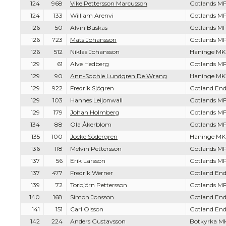
124
968
Vike Pettersson Marcusson
Gotlands MF
124
133
William Arenvi
Gotlands MF
126
50
Alvin Buskas
Gotlands MF
126
723
Mats Johansson
Gotlands MF
126
512
Niklas Johansson
Haninge MK
129
61
Alve Hedberg
Gotlands MF
129
90
Ann-Sophie Lundgren De Wrang
Haninge MK
129
922
Fredrik Sjögren
Gotland End
129
103
Hannes Leijonwall
Gotlands MF
129
179
Johan Holmberg
Gotlands MF
134
88
Ola Åkerblom
Gotlands MF
135
100
Jocke Södergren
Haninge MK
136
118
Melvin Pettersson
Gotlands MF
137
56
Erik Larsson
Gotlands MF
137
477
Fredrik Werner
Gotland End
139
72
Torbjörn Pettersson
Gotlands MF
140
168
Simon Jonsson
Gotland End
141
151
Carl Olsson
Gotland End
142
224
Anders Gustavsson
Botkyrka M