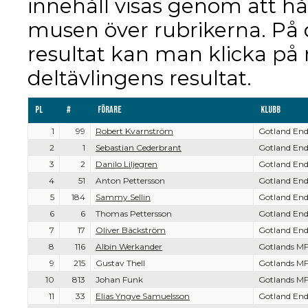
innehåll visas genom att hå
musen över rubrikerna. På
resultat kan man klicka på 
deltävlingens resultat.
Pl
#
Förare
Klubb
1
99
Robert Kvarnström
Gotland End
2
1
Sebastian Cederbrant
Gotland End
3
2
Danilo Liljegren
Gotland End
4
51
Anton Pettersson
Gotland End
5
184
Sammy Sellin
Gotland End
6
6
Thomas Pettersson
Gotland End
7
17
Oliver Bäckström
Gotland End
8
116
Albin Werkander
Gotlands MF
9
215
Gustav Thell
Gotlands MF
10
813
Johan Funk
Gotlands MF
11
33
Elias Yngve Samuelsson
Gotland End