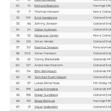
50
10
Richard Boström
Haninge MK
51
7
Thomas Hansson
Norra Gotl
52
109
Emil Hanebring
Gotland End
53
66
Johnny Jonsson
Gotland End
54
24
Oskar Hultgren
Gotland End
55
52
Niclas Ivar Virgin
Norra Gotl
56
126
Johan Vendel
Gotland End
57
30
Rasmus Jansson
Försvarsma
58
300
Johan Hansson
Gotland End
59
49
Conny Bäckstäde
Gotlands MF
60
127
André Alex Ekström
Gotland End
60
114
Billy Bengtsson
Gotlands MF
62
55
Tom Karl Evert Nilsson
Gotland End
63
37
Lukas Zerne Hoas
MX Wisby M
64
198
Lukas Frimodigs
Gotlands MF
65
555
Roger Sundberg
Gotland End
66
513
Bosse Bergvall
Haninge MK
67
31
Oscar Söderdahl
Gotland End