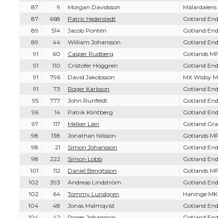
87
9
Morgan Davidsson
Mälardalens
87
668
Patric Hederstedt
Gotland End
89
514
Jacob Pontén
Gotland End
89
44
William Johansson
Gotland End
91
60
Casper Rudberg
Gotlands MF
91
110
Cristofer Höggren
Gotland End
91
796
David Jakobsson
MX Wisby M
91
73
Roger Karlsson
Gotland End
95
777
John Runfeldt
Gotland End
96
14
Patrik Klintberg
Gotland End
97
117
Melker Lien
Gotland Gra
98
138
Jonathan Nilsson
Gotlands MF
98
21
Simon Johansson
Gotland End
98
222
Simon Lobb
Gotland End
101
112
Daniel Bengtsson
Gotlands MF
102
393
Andreas Lindström
Gotland End
102
64
Tommy Lundgren
Haninge MK
104
48
Jonas Malmqvist
Gotland End
104
42
Roger Johansson
Gotland End