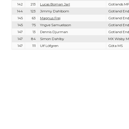
142
213
Lucas Boman Jarl
Gotlands MF
144
123
Jimmy Dahlbom
Gotland End
145
63
Magnus Frej
Gotland End
145
75
Yngve Samuelsson
Gotland End
147
13
Dennis Djurman
Gotland End
147
84
Simon Dahlby
MX Wisby M
147
111
Ulf Löfgren
Göta MS