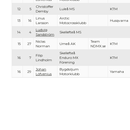
Christoffer
12
5
Luleå MS
KTM
Demby
Linus
Arctic
13
16
Husqvarna
Larsson
Motocrossklubb
Ludvig
14
4
Skellefteå MS
Sandström
Niclas
Team
15
27
Umeå AK
KTM
Norman
NDMX.se
Skellefteå
Filip
16
7
Enduro MX
KTM
Lindholm
Förening
Johan
Bygdsiljum
16
29
Yamaha
Löfvenius
Motorklubb