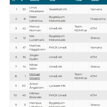
Linus
1
33
Skellefteå MS
Yamaha
Mikaelsson
Peter
Bygdsiljum
2
8
Husqvarna
Löfvenius
Motorklubb
Marcus
Team
3
42
Umeå AK
KTM
Norman
NDMX.se
Nils
Bygdsiljum
4
12
Sherco
Lundmark
Motorklubb
Mathias
5
47
FMCK Umeå
Yamaha
Häggström
Jörgen
6
35
Umeå AK
KTM
Rydén
Niklas
7
14
Umeå AK
Sherco
Vallin
Michael
Team
8
1
Umeå AK
KTM
Vincent
NDMX.se
Anton
9
30
Lycksele MK
Ångström
Mårten
10
49
FMCK Umeå
KTM
Bolander
Hampus
Bygdsiljum
11
11
Sherco
Löfvenius
Motorklubb