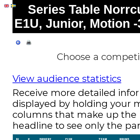
Series Table Norr
E1U, Junior, Motion -
Choose a competit
View audience statistics
Receive more detailed info
displayed by holding your 
columns that make up the re
headline to see only the par
Pl
#
Drivers
Club
Team
Brand