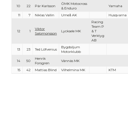
ÖMK Motocross
10
22
Pär Karlsson
Yamaha
& Enduro
11
7
Niklas Vallin
Umeå AK
Husqvarna
Racing
Team P
Viktor
12
1
Lycksele MK
& T
Salomonsson
Verktyg
AB
Bygdsiljum
13
23
Ted Löfvenius
Motorklubb
Henrik
14
50
Vännäs MK
Forsgren
15
42
Mattias Blind
Vilhelmina MK
KTM