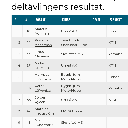
deltävlingens resultat.
Pl
#
Förare
Klubb
Team
Fabrikat
Marcus
1
10
Umeå AK
Honda
Norman
Kristoffer
Tvärålunds
2
14
KTM
Andersson
Snöskoterklubb
Linus
3
33
Skellefteå MS
Yamaha
Mikaelsson
Niclas
4
27
Umeå AK
KTM
Norman
Hampus
Bygdsiljum
5
11
Honda
Löfvenius
Motorklubb
Peter
Bygdsiljum
6
6
Yamaha
Löfvenius
Motorklubb
Jörgen
7
35
Umeå AK
KTM
Rydén
Mathias
8
47
FMCK Umeå
Häggström
Nils
9
3
Skellefteå MS
Lundmark