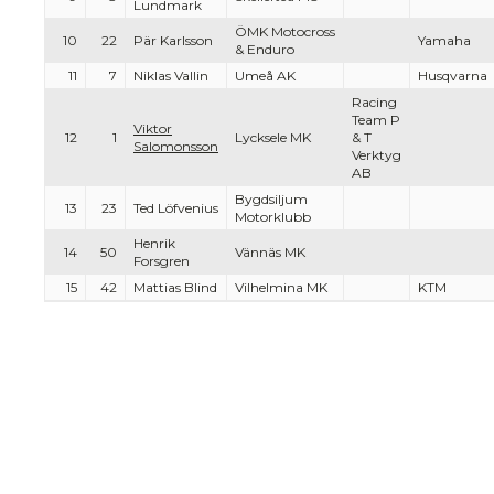
Lundmark
ÖMK Motocross
10
22
Pär Karlsson
Yamaha
& Enduro
11
7
Niklas Vallin
Umeå AK
Husqvarna
Racing
Team P
Viktor
12
1
Lycksele MK
& T
Salomonsson
Verktyg
AB
Bygdsiljum
13
23
Ted Löfvenius
Motorklubb
Henrik
14
50
Vännäs MK
Forsgren
15
42
Mattias Blind
Vilhelmina MK
KTM