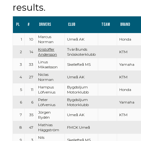
results.
Pl
#
Drivers
Club
Team
Brand
Marcus
1
10
Umeå AK
Honda
Norman
Kristoffer
Tvärålunds
2
14
KTM
Andersson
Snöskoterklubb
Linus
3
33
Skellefteå MS
Yamaha
Mikaelsson
Niclas
4
27
Umeå AK
KTM
Norman
Hampus
Bygdsiljum
5
11
Honda
Löfvenius
Motorklubb
Peter
Bygdsiljum
6
6
Yamaha
Löfvenius
Motorklubb
Jörgen
7
35
Umeå AK
KTM
Rydén
Mathias
8
47
FMCK Umeå
Häggström
Nils
9
3
Skellefteå MS